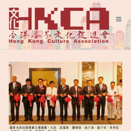
Skip
FaceBook
微
微
to
信
博
content