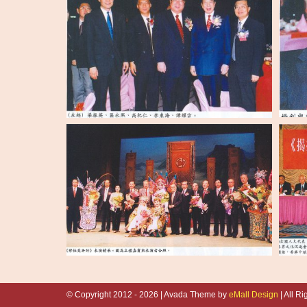
© Copyright 2012 -
2026 | Avada Theme by
eMall Design
| All R