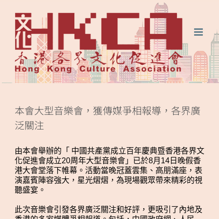
Skip
FaceBook
微
微
to
信
博
content
本會大型音樂會，獲傳媒爭相報導，各界廣
泛關注
由本會舉辦的「 中國共產黨成立百年慶典暨香港各界文
化促進會成立20周年大型音樂會」已於8月14日晚假香
港大會堂落下帷幕。活動當晚冠蓋雲集、高朋滿座，表
演嘉賓陣容強大，星光熠熠，為現場觀眾帶來精彩的視
聽盛宴。
此次音樂會引發各界廣泛關注和好評，更吸引了內地及