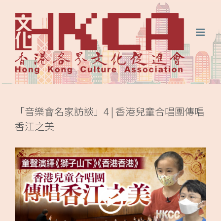
Skip
FaceBook
微
微
to
信
博
content
「音樂會名家訪談」4 | 香港兒童合唱團傳唱
香江之美