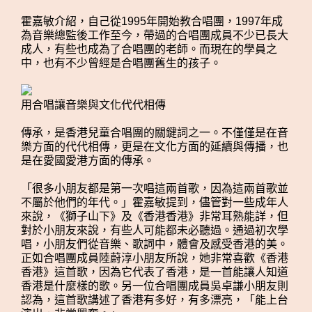
霍嘉敏介紹，自己從1995年開始教合唱團，1997年成
為音樂總監後工作至今，帶過的合唱團成員不少已長大
成人，有些也成為了合唱團的老師。而現在的學員之
中，也有不少曾經是合唱團舊生的孩子。
用合唱讓音樂與文化代代相傳
傳承，是香港兒童合唱團的關鍵詞之一。不僅僅是在音
樂方面的代代相傳，更是在文化方面的延續與傳播，也
是在愛國愛港方面的傳承。
「很多小朋友都是第一次唱這兩首歌，因為這兩首歌並
不屬於他們的年代。」霍嘉敏提到，儘管對一些成年人
來說，《獅子山下》及《香港香港》非常耳熟能詳，但
對於小朋友來說，有些人可能都未必聽過。通過初次學
唱，小朋友們從音樂、歌詞中，體會及感受香港的美。
正如合唱團成員陸蔚淳小朋友所說，她非常喜歡《香港
香港》這首歌，因為它代表了香港，是一首能讓人知道
香港是什麼樣的歌。另一位合唱團成員吳卓謙小朋友則
認為，這首歌講述了香港有多好，有多漂亮，「能上台