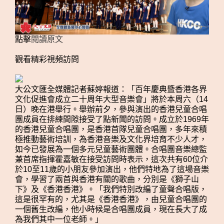
點擊
閱讀原文
觀看精彩視頻訪問
大公文匯全媒體記者蘇婷報道：「百年慶典暨香港各界
文化促進會成立二十周年大型音樂會」將於本周六（14
日）晚在港舉行。舉辦前夕，參與演出的香港兒童合唱
團成員在排練間隙接受了點新聞的訪問。成立於1969年
的香港兒童合唱團，是香港首隊兒童合唱團，多年來積
極推動藝術培訓，為香港音樂及文化界培育不少人才，
如今已發展為一個多元兒童藝術團體。合唱團音樂總監
兼首席指揮霍嘉敏在接受訪問時表示，這次共有60位介
於10至11歲的小朋友參加演出，他們特地為了這場音樂
會，學習了兩首與香港有關的歌曲，分別是《獅子山
下》及《香港香港》。「我們特別改編了童聲合唱版，
這是很罕有的，尤其是《香港香港》，由兒童合唱團的
一個舊生改編，他小時候是合唱團成員，現在長大了成
為我們其中一位老師。」