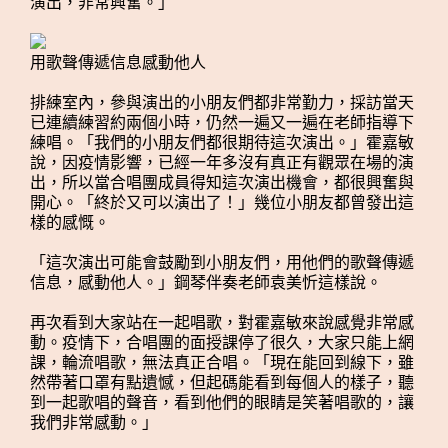
演出，非常興奮。」
用歌聲傳遞信息感動他人
排練室內，參與演出的小朋友們都非常勤力，採訪當天
已連續練習約兩個小時，仍然一遍又一遍在老師指導下
練唱。「我們的小朋友們都很期待這次演出。」霍嘉敏
說，因疫情影響，已經一年多沒有真正有觀眾在場的演
出，所以當合唱團成員得知這次演出機會，都很興奮與
開心。「終於又可以演出了！」幾位小朋友都曾發出這
樣的感慨。
「這次演出可能會鼓勵到小朋友們，用他們的歌聲傳遞
信息，感動他人。」鋼琴伴奏老師袁美忻這樣說。
再次看到大家站在一起唱歌，對霍嘉敏來說感覺非常感
動。疫情下，合唱團的面授課停了很久，大家只能上網
課，輪流唱歌，無法真正合唱。「現在能回到線下，雖
然帶著口罩有點遺憾，但起碼能看到每個人的樣子，聽
到一起歌唱的聲音，看到他們的眼睛是笑著唱歌的，讓
我們非常感動。」