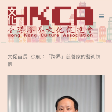
Skip
FaceBook
微
微
to
信
博
content
文促首長 | 徐航：「跨界」慈善家的藝術情
懷