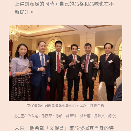
上得到滿足的同時，自己的品格和品味也在不
斷提升。
」
【文促會第七屆理事會執委會執行主席以上領導合影，
從左至右依次是：孫燕華、徐航、譚錦球、涂輝龍、馬浩文、舒心
】
未來，他希望「文促會」應該發揮其自身的特