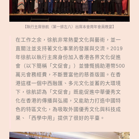
【執行主席徐航（第一排左八）出席本會周年會員晚宴】
在工作之余，徐航非常熱愛文化與藝術，並一
直關注並支持著文化事業的發展與交流。2019
年徐航以執行主席身份加入香港各界文化促進
會（以下簡稱「文促會」）並慷慨捐助港幣500
萬元會務經費，不斷豐富他的慈善版圖。在香
港這樣一個中西融匯、多元文化並蓄的大環境
下，徐航認為「文促會」既能促進中華優秀文
化在香港的傳播與弘揚，又能助力打造中國特
色的特區文化，為吸取外國優秀文化與科技成
果、「西學中用」提供了很好的平臺。