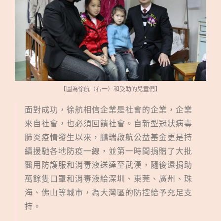
【圖為徐航（右一）和受助的兒童們】
面對成功，徐航相信企業是社會的企業，企業
來自社會，也必須回饋社會。自新型冠狀病毒
肺炎疫情發生以來，鵬瑞啟航公益基金更是持
續援馳各地防疫一線，並第一時間捐贈了大批
醫用防護服和消毒液送達至武漢，隨後還捐助
萬餘隻口罩和消毒液給深圳、東莞、廣州、珠
海、佛山等城市，為大灣區的防控給予充足支
持。