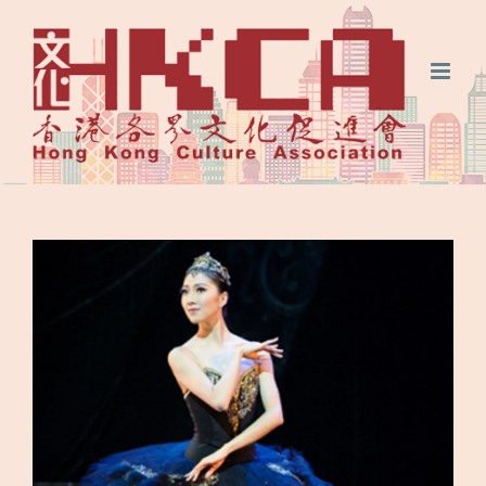
Skip
FaceBook
微
微
to
信
博
content