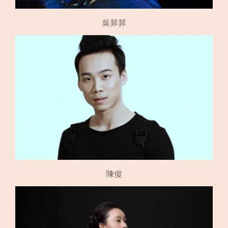
吳菲菲
陳俊